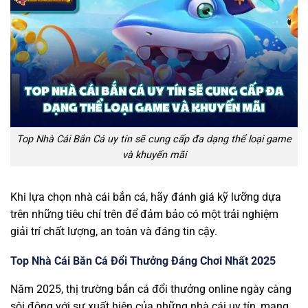
Top Nhà Cái Bắn Cá uy tín sẽ cung cấp đa dạng thể loại game
và khuyến mãi
Khi lựa chọn nhà cái bắn cá, hãy đánh giá kỹ lưỡng dựa
trên những tiêu chí trên để đảm bảo có một trải nghiệm
giải trí chất lượng, an toàn và đáng tin cậy.
Top Nhà Cái Bắn Cá Đổi Thưởng Đáng Chơi Nhất 2025
Năm 2025, thị trường bắn cá đổi thưởng online ngày càng
sôi động với sự xuất hiện của những nhà cái uy tín, mang