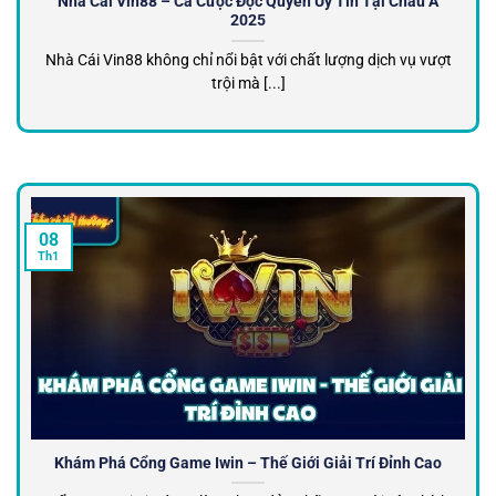
Nhà Cái Vin88 – Cá Cược Độc Quyền Uy Tín Tại Châu Á
2025
Nhà Cái Vin88 không chỉ nổi bật với chất lượng dịch vụ vượt
trội mà [...]
08
Th1
Khám Phá Cổng Game Iwin – Thế Giới Giải Trí Đỉnh Cao