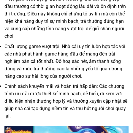
đầu thường có thời gian hoạt động lâu dài và ổn định trên
thị trường. Điều này không chỉ chứng tỏ uy tín mà còn thể
hiện khả năng duy trì sự minh bạch, trả thưởng đúng hạn
và cung cấp những tính năng vượt trội để giữ chân người
chơi.
Chất lượng game vượt trội: Nhà cái uy tín luôn hợp tác với
các nhà phát hành game hàng đầu để mang đến trải
nghiệm bắn cá tốt nhất. Đồ hoạ sắc nét, âm thanh sống
động và mức trả thưởng cao là những yếu tố quan trọng
nâng cao sự hài lòng của người chơi.
Chính sách khuyến mãi và hoàn trả hấp dẫn: Các chương
trình ưu đãi được thiết kế minh bạch, dễ hiểu, đi kèm với
điều kiện nhận thưởng hợp lý và thường xuyên cập nhật sẽ
giúp nhà cái tạo dựng niềm tin và thu hút người chơi quay
lại.