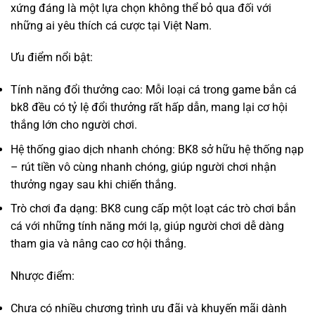
xứng đáng là một lựa chọn không thể bỏ qua đối với
những ai yêu thích cá cược tại Việt Nam.
Ưu điểm nổi bật:
Tính năng đổi thưởng cao: Mỗi loại cá trong game bắn cá
bk8 đều có tỷ lệ đổi thưởng rất hấp dẫn, mang lại cơ hội
thắng lớn cho người chơi.
Hệ thống giao dịch nhanh chóng: BK8 sở hữu hệ thống nạp
– rút tiền vô cùng nhanh chóng, giúp người chơi nhận
thưởng ngay sau khi chiến thắng.
Trò chơi đa dạng: BK8 cung cấp một loạt các trò chơi bắn
cá với những tính năng mới lạ, giúp người chơi dễ dàng
tham gia và nâng cao cơ hội thắng.
Nhược điểm:
Chưa có nhiều chương trình ưu đãi và khuyến mãi dành