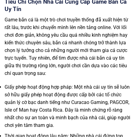
Tiêu Chí Chọn Nhà Cái Cung Cấp Game Bắn Cá
Uy Tín
Game bắn cá là một trò chơi truyền thống đã xuất hiện từ
rất lâu, trước khi chuyển mình lên nền tảng online. Với lối
chơi đơn giản, không yêu cầu quá nhiều kinh nghiệm hay
kiến thức chuyên sâu, bắn cá nhanh chóng trở thành lựa
chọn lý tưởng cho cả những người mới tham gia cá cược
trực tuyến. Tuy nhiên, để tìm được nhà cái bắn cá uy tín
giữa thị trường rộng lớn, người chơi cần dựa vào các tiêu
chí quan trọng sau:
Giấy phép hoạt động hợp pháp: Một nhà cái uy tín sẽ luôn
sở hữu giấy phép hoạt động được cấp bởi các tổ chức
quản lý cờ bạc danh tiếng như Curacao Gaming, PAGCOR,
Isle of Man hay Costa Rica. Đây là minh chứng rõ ràng
nhất cho sự an toàn và minh bạch của nhà cái, giúp người
chơi yên tâm tham gia.
Thời gian hoạt động lâu năm: Những nhà cái đứng top