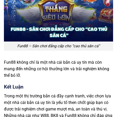
Fun88 – Sân chơi đẳng cấp cho “cao thủ săn cá”
Fun88 không chỉ là một nhà cái bắn cá uy tín mà còn
mang đến những cơ hội thưởng lớn và trải nghiệm không
thể bỏ lỡ.
Kết Luận
Trong một thị trường bắn cá đầy cạnh tranh, việc chọn lựa
một nhà cái bắn cá uy tín là yếu tố then chốt giúp bạn có
được trải nghiệm chơi game mượt mà, an toàn và thú vị.
Những nhà cái như W88, BK8 và Fun88 không chỉ đáp ứng