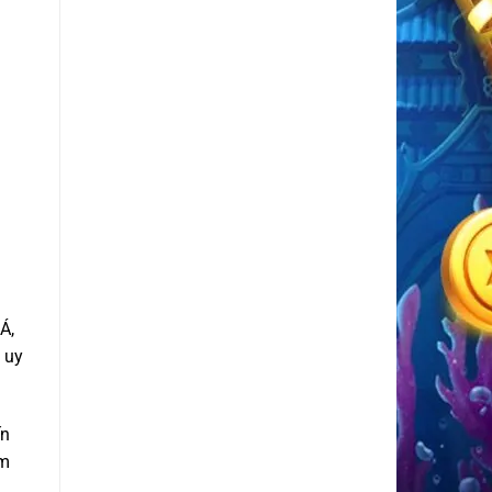
Cá
Tín
Lớn
Tại
–
Châu
Tối
Á
Ưu
2025
Điểm
Số
Và
Tài
Nguyên
Á,
 uy
ến
ảm