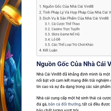
Nguồn Gốc Của Nhà Cái Vin88
Tính Pháp Lý Và Hợp Pháp Của Nhà Cái V
Dịch Vụ & Sản Phẩm Của Nhà Cái Vin88
Cá Cược Thể Thao
Casino Trực Tuyến
Slots Game Nổ Hũ
Lô Đề
Các Thể Loại Trò Chơi Khác
Kết Luận
Nguồn Gốc Của Nhà Cái 
Nhà Cái Vin88 đã khẳng định mình là một 
nổi bật với cam kết mang đến trải nghiệm 
tín cao và sự đa dạng trong các sản phẩm g
Nhà cái cung cấp một hệ sinh thái cá cược 
đá gà,
bắn cá đổi thưởng
, tất cả đều đượ
bảo chất lượng vượt trội.