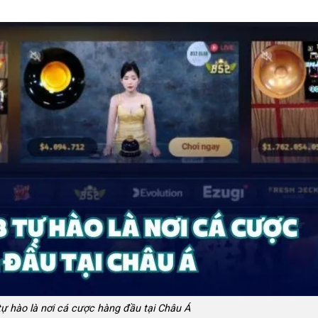
tự hào là nơi cá cược hàng đầu tại Châu Á