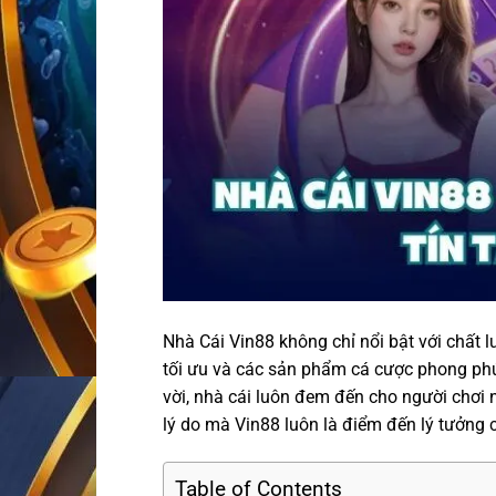
Nhà Cái Vin88 không chỉ nổi bật với chất 
tối ưu và các sản phẩm cá cược phong phú
vời, nhà cái luôn đem đến cho người chơi
lý do mà Vin88 luôn là điểm đến lý tưởng 
Table of Contents