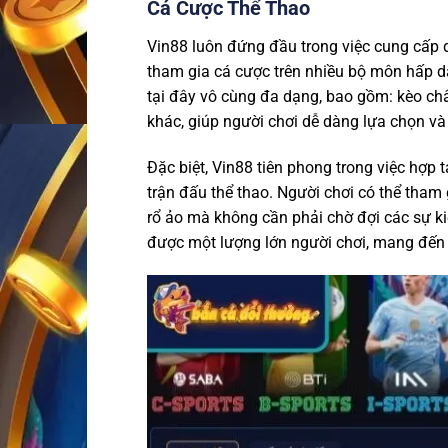
Cá Cược Thể Thao
Vin88 luôn đứng đầu trong việc cung cấp d
tham gia cá cược trên nhiều bộ môn hấp dẫ
tại đây vô cùng đa dạng, bao gồm: kèo châ
khác, giúp người chơi dễ dàng lựa chọn và
Đặc biệt, Vin88 tiên phong trong việc hợ
trận đấu thể thao. Người chơi có thể tham
rổ ảo mà không cần phải chờ đợi các sự kiệ
được một lượng lớn người chơi, mang đến m