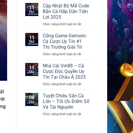
Tips
Cập Nhật Bộ Mã Code
11
Chiến
Bắn Cá Hấp Dẫn Tiện
Th1
Thuật
Lợi 2025
Kích
Chức năng bình luận bị tắt
ở
Điểm
Cập
Bắn
Nhật
Cá
Cổng Game Gemwin:
11
Bộ
Người
Cá Cược Uy Tín #1
Th1
Mã
Chơi
Thị Trường Giải Trí
Code
Cần
Chức năng bình luận bị tắt
ở
Bắn
Nắm
Cổng
Cá
Game
Hấp
Nhà Cái Vin88 – Cá
11
Gemwin:
Dẫn
Cược Độc Quyền Uy
Th1
Cá
Tiện
Tín Tại Châu Á 2025
Cược
Lợi
Chức năng bình luận bị tắt
ở
Uy
2025
Nhà
Tín
ật
Cái
#1
Tuyệt Chiêu Săn Cá
08
yệt
Vin88
Thị
Lớn – Tối Ưu Điểm Số
Th1
–
Trường
ững
Và Tài Nguyên
Cá
Giải
Chức năng bình luận bị tắt
ở
Cược
Trí
Tuyệt
Độc
Chiêu
Quyền
Săn
Uy