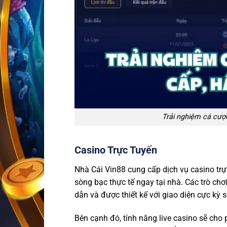
Trải nghiệm cá cược
Casino Trực Tuyến
Nhà Cái Vin88 cung cấp dịch vụ casino tr
sòng bạc thực tế ngay tại nhà. Các trò chơ
dẫn và được thiết kế với giao diện cực kỳ 
Bên cạnh đó, tính năng live casino sẽ cho 