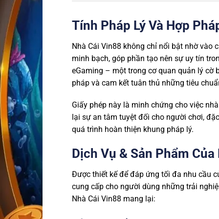
Tính Pháp Lý Và Hợp Pháp
Nhà Cái Vin88 không chỉ nổi bật nhờ vào c
minh bạch, góp phần tạo nên sự uy tín tr
eGaming – một trong cơ quan quản lý cờ bạ
pháp và cam kết tuân thủ những tiêu chuẩn
Giấy phép này là minh chứng cho việc nhà
lại sự an tâm tuyệt đối cho người chơi, đặ
quá trình hoàn thiện khung pháp lý.
Dịch Vụ & Sản Phẩm Của 
Được thiết kế để đáp ứng tối đa nhu cầu c
cung cấp cho người dùng những trải nghiệm
Nhà Cái Vin88 mang lại: