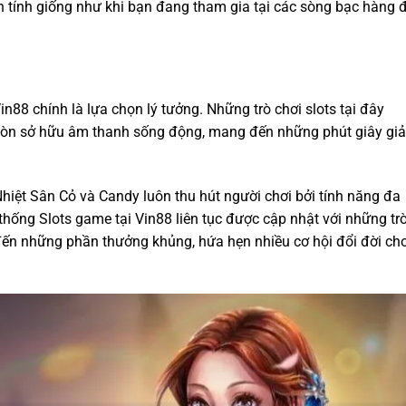
h tính giống như khi bạn đang tham gia tại các sòng bạc hàng 
in88 chính là lựa chọn lý tưởng. Những trò chơi slots tại đây
òn sở hữu âm thanh sống động, mang đến những phút giây giải 
ệt Sân Cỏ và Candy luôn thu hút người chơi bởi tính năng đa
thống Slots game tại Vin88 liên tục được cập nhật với những tr
ến những phần thưởng khủng, hứa hẹn nhiều cơ hội đổi đời ch