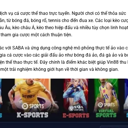
ịch vụ cá cược thể thao trực tuyến. Người chơi có thể thỏa sức
n, từ bóng đá, bóng rổ, tennis cho đến đua xe. Các loại kèo cư
u Âu, kèo châu Á, kèo theo hiệp đấu và nhiều tùy chọn linh hoạ
 tham gia cược một cách thuận tiện.
p tác với SABA và ứng dụng công nghệ mô phỏng thực tế ảo vào 
 gia cá cược vào các giải đấu ảo như bóng đá ảo, đá gà ảo và 
n thể thao thực tế. Đây chính là điểm khác biệt giúp Vin88 thu 
ột trải nghiệm không giới hạn về thời gian và không gian.