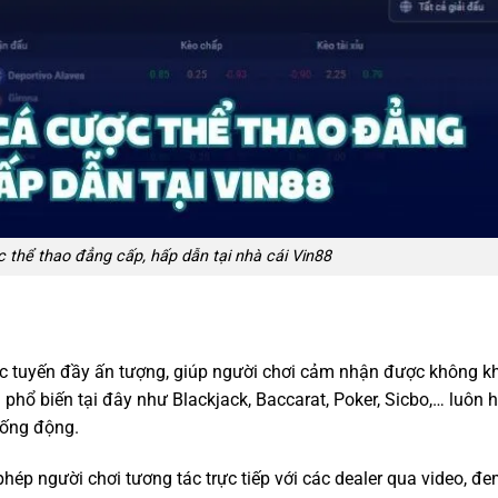
 thể thao đẳng cấp, hấp dẫn tại nhà cái Vin88
ực tuyến đầy ấn tượng, giúp người chơi cảm nhận được không kh
i phổ biến tại đây như Blackjack, Baccarat, Poker, Sicbo,… luôn 
sống động.
phép người chơi tương tác trực tiếp với các dealer qua video, đ