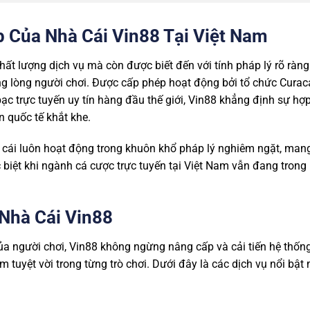
 Của Nhà Cái Vin88 Tại Việt Nam
hất lượng dịch vụ mà còn được biết đến với tính pháp lý rõ ràng
ong lòng người chơi. Được cấp phép hoạt động bởi tổ chức Cura
c trực tuyến uy tín hàng đầu thế giới, Vin88 khẳng định sự hợ
 quốc tế khắt khe.
 cái luôn hoạt động trong khuôn khổ pháp lý nghiêm ngặt, man
c biệt khi ngành cá cược trực tuyến tại Việt Nam vẫn đang trong
Nhà Cái Vin88
ủa người chơi, Vin88 không ngừng nâng cấp và cải tiến hệ thống
 tuyệt vời trong từng trò chơi. Dưới đây là các dịch vụ nổi bật