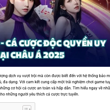
lượng dịch vụ vượt trội mà còn được biết đến với hệ thống bảo m
, đa dạng. Với cam kết cung cấp một trải nghiệm chơi game tu
 những cơ hội cá cược an toàn và hấp dẫn. Tìm hiểu ngay về nh
cho những người yêu thích cá cược trực tuyến.