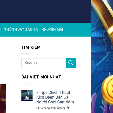
P
THỦ THUẬT SĂN CÁ
KHUYẾN MÃI
TÌM KIẾM
BÀI VIẾT MỚI NHẤT
7 Tips Chiến Thuật
11
Kích Điểm Bắn Cá
Th1
Người Chơi Cần Nắm
Chức năng bình luận bị tắt
ở
7