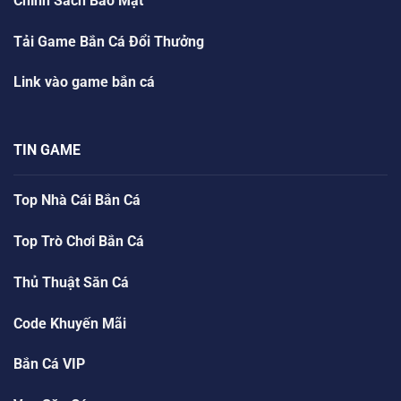
Chính Sách Bảo Mật
Tải Game Bắn Cá Đổi Thưởng
Link vào game bắn cá
TIN GAME
Top Nhà Cái Bắn Cá
Top Trò Chơi Bắn Cá
Thủ Thuật Săn Cá
Code Khuyến Mãi
Bắn Cá VIP