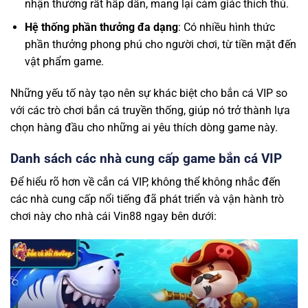
nhận thưởng rất hấp dẫn, mang lại cảm giác thích thú.
Hệ thống phần thưởng đa dạng
: Có nhiều hình thức
phần thưởng phong phú cho người chơi, từ tiền mặt đến
vật phẩm game.
Những yếu tố này tạo nên sự khác biệt cho bắn cá VIP so
với các trò chơi bắn cá truyền thống, giúp nó trở thành lựa
chọn hàng đầu cho những ai yêu thích dòng game này.
Danh sách các nhà cung cấp game bắn cá VIP
Để hiểu rõ hơn về cắn cá VIP, không thể không nhắc đến
các nhà cung cấp nổi tiếng đã phát triển và vận hành trò
chơi này cho nhà cái Vin88 ngay bên dưới: