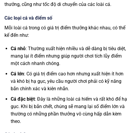
thưởng, cũng như tốc độ di chuyển của các loài cá.
Các loại cá và điểm số
Mỗi loài cá trong có giá trị điểm thưởng khác nhau, có thể
kể đến như:
Cá nhỏ
: Thường xuất hiện nhiều và dễ dàng bị tiêu diệt,
mang lại ít điểm nhưng giúp người chơi tích lũy điểm
một cách nhanh chóng.
Cá lớn
: Có giá trị điểm cao hơn nhưng xuất hiện ít hơn
và khó bị hạ gục, yêu cầu người chơi phải có kỹ năng
bắn chính xác và kiên nhẫn.
Cá đặc biệt
: Đây là những loài cá hiếm và rất khó để hạ
gục. Khi bị bắn chết, chúng sẽ mang lại số điểm lớn và
thường có những phần thưởng vô cùng hấp dẫn kèm
theo.