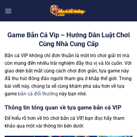
Bỏ
qua
nội
dung
Game Bắn Cá Vip – Hướng Dẫn Luật Chơi
Cùng Nhà Cung Cấp
Bắn cá VIP không chỉ đơn thuần là một trò chơi giải trí mà
còn mang đến nhiều trải nghiệm đầy thú vị và lôi cuốn. Với
giao diện bắt mắt cùng cách chơi đơn giản, tựa game này
đã thu hút đông đảo người tham gia ở khắp thế giới. Trong
bài viết này, chúng ta sẽ cùng khám phá sâu hơn về tựa
game
bắn cá đổi thưởng
này bạn nhé.
Thông tin tổng quan về tựa game bắn cá VIP
Để hiểu rõ hơn về trò chơi bắn cá VIP, bạn đọc hãy tham
khảo qua một vài thông tin bên dưới: