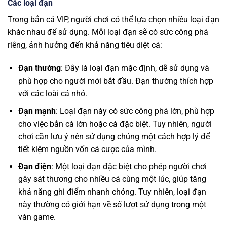
Các loại đạn
Trong bắn cá VIP, người chơi có thể lựa chọn nhiều loại đạn
khác nhau để sử dụng. Mỗi loại đạn sẽ có sức công phá
riêng, ảnh hưởng đến khả năng tiêu diệt cá:
Đạn thường
: Đây là loại đạn mặc định, dễ sử dụng và
phù hợp cho người mới bắt đầu. Đạn thường thích hợp
với các loài cá nhỏ.
Đạn mạnh
: Loại đạn này có sức công phá lớn, phù hợp
cho việc bắn cá lớn hoặc cá đặc biệt. Tuy nhiên, người
chơi cần lưu ý nên sử dụng chúng một cách hợp lý để
tiết kiệm nguồn vốn cá cược của mình.
Đạn điện
: Một loại đạn đặc biệt cho phép người chơi
gây sát thương cho nhiều cá cùng một lúc, giúp tăng
khả năng ghi điểm nhanh chóng. Tuy nhiên, loại đạn
này thường có giới hạn về số lượt sử dụng trong một
ván game.