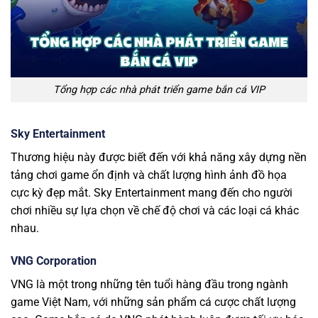
Tổng hợp các nhà phát triển game bắn cá VIP
Sky Entertainment
Thương hiệu này được biết đến với khả năng xây dựng nền
tảng chơi game ổn định và chất lượng hình ảnh đồ họa
cực kỳ đẹp mắt. Sky Entertainment mang đến cho người
chơi nhiều sự lựa chọn về chế độ chơi và các loại cá khác
nhau.
VNG Corporation
VNG là một trong những tên tuổi hàng đầu trong ngành
game Việt Nam, với những sản phẩm cá cược chất lượng